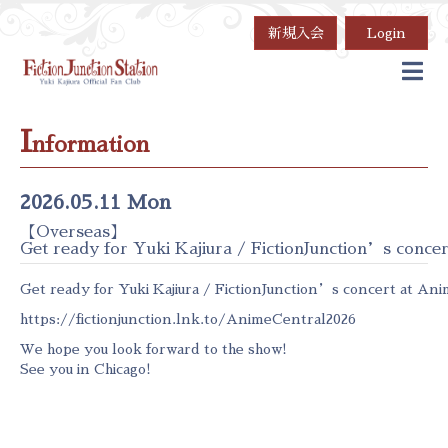
新規入会
Login
I
nformation
2026.05.11 Mon
【Overseas】
Get ready for Yuki Kajiura / FictionJunction’s concert
Get ready for Yuki Kajiura / FictionJunction’s concert at Anime
https://fictionjunction.lnk.to/AnimeCentral2026
We hope you look forward to the show!
See you in Chicago!