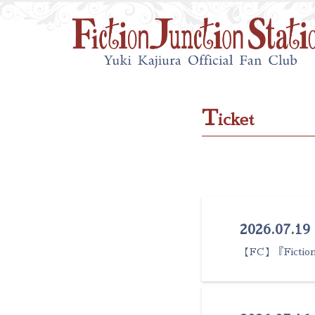
T
icket
2026.07.19
【FC】『Fiction