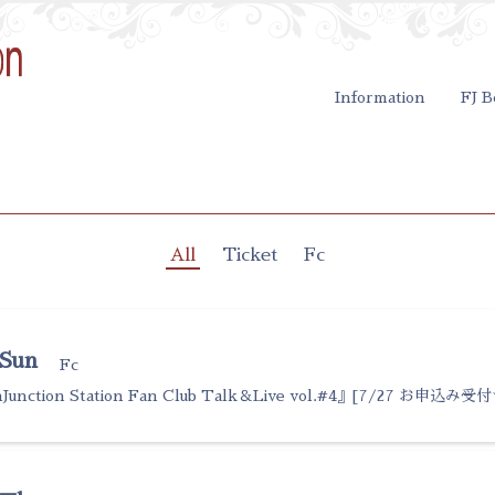
Information
FJ B
All
Ticket
Fc
 Sun
Fc
Junction Station Fan Club Talk＆Live vol.#4』[7/27 お申