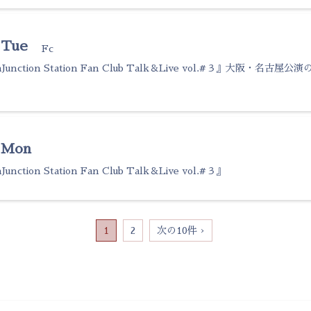
 Tue
Fc
nJunction Station Fan Club Talk＆Live vol.#３』大阪・名古
1 Mon
unction Station Fan Club Talk＆Live vol.#３』
1
2
次の10件 ›