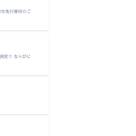
” FC2次先行受付のご
l”開催決定‼ ならびに