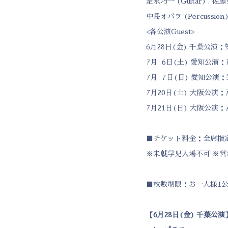
是永巧一 (Guitar) , 佐藤強
中島オバヲ (Percussion)
<各公演Guest>
6月28日(金) 千葉公演
7月 6日(土) 愛知公演
7月 7日(日) 愛知公演
7月20日(土) 大阪公演
7月21日(日) 大阪公演：
■チケット料金：全席指定 
※未就学児入場不可 ※営
■枚数制限：お一人様1公
【
6
月
28
日
(
金
)
千葉公演