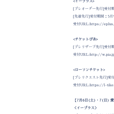
<
イープラス
>
[プレオーダー先行]受付期間：4
[先着先行]受付期間：5月9日(
受付URL:
https://eplus.
<
チケットぴあ
>
[プレリザーブ先行]受付期間：4
受付URL:
http://w.pia.j
<
ローソンチケット
>
[プレリクエスト先行]受付期間：
受付URL:
https://l-tike
【
7
月
6
日
(
土
)
・
7(
日
)
愛
＜イープラス＞