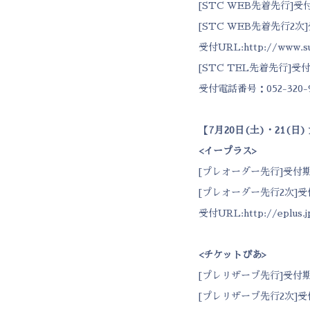
[STC WEB先着先行]受付期
[STC WEB先着先行2次]受
受付URL:
http://www.s
[STC TEL先着先行]受付期
受付電話番号：052-320-9
【
7
月
20
日
(
土
)
・
21(
日
)
<
イープラス
>
[プレオーダー先行]受付期間：4
[プレオーダー先行2次]受付期間
受付URL:
http://eplus.j
<
チケットぴあ
>
[プレリザーブ先行]受付期間：4
[プレリザーブ先行2次]受付期間