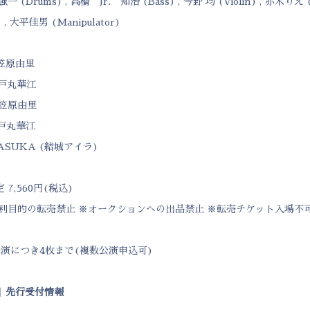
一 (Drums) , 高橋“Jr.”知治 (Bass) , 今野 均 (Violin) , 赤木りえ (F
 , 大平佳男 (Manipulator)
：笠原由里
：戸丸華江
：笠原由里
：戸丸華江
ASUKA (結城アイラ)
7,560円(税込)
利目的の転売禁止 ※オークションへの出品禁止 ※転売チケット入場不
演につき4枚まで(複数公演申込可)
】先行受付情報