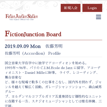
新規入会
Login
F
ictionJunction Board
2019.09.09 Mon
佐藤芳明
佐藤芳明（Accordion） Profile
国立音楽大学在学中に独学でアコーディオンを始める。
1995年〜96年、パリの C.I.M.Ecole de Jazz に留学、アコーデ
ィオニスト・Daniel Milleに師事。 ライヴ、レコーディング、
舞台音楽な
ど、様々な現場で数多くの仕事をこなし、国内外を問わず、ジャ
ンルを越えて幅広く活動。ガレージシャンソンショー、森山威男
グルー
プ、ヨルダンマルコフブルガリア五重奏団など個性的なユニット
に在籍する一方、スタジオミュージシャンとしては椎名林檎、三
宅純、