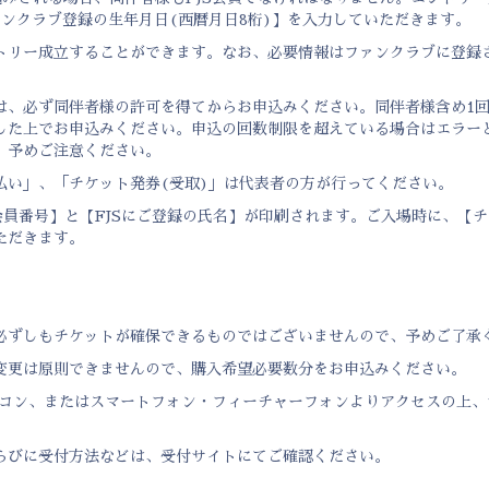
ァンクラブ登録の生年月日(西暦月日8桁)】を入力していただきます。
トリー成立することができます。なお、必要情報はファンクラブに登録
は、必ず同伴者様の許可を得てからお申込みください。同伴者様含め1
した上でお申込みください。申込の回数制限を超えている場合はエラー
、予めご注意ください。
払い」、「チケット発券(受取)」は代表者の方が行ってください。
会員番号】と【FJSにご登録の氏名】が印刷されます。ご入場時に、【
ただきます。
必ずしもチケットが確保できるものではございませんので、予めご了承
変更は原則できませんので、購入希望必要数分をお申込みください。
ソコン、またはスマートフォン・フィーチャーフォンよりアクセスの上、
らびに受付方法などは、受付サイトにてご確認ください。