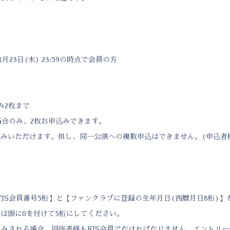
1月23日(木) 23:59の時点で会員の方
み2枚まで
場合のみ、2枚お申込みできます。
込みいただけます。但し、同一公演への複数申込はできません。(申込者
JS会員番号5桁】と【ファンクラブに登録の生年月日(西暦月日8桁)
は頭に0を付けて5桁にしてください。
込みされる場合、同伴者様もFJS会員でなければなりません。エントリ