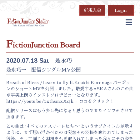
新規入会
Login
F
ictionJunction Board
2020.07.18 Sat
是永巧一
是永巧一 配信シングルMV公開
Breath of Bless /Learn to fly ft.Kouichi Korenaga バージョ
ンのショートMVを公開しました。敬愛するASKAさんのこの曲
が事実上僕のインストソロデビューとなります。
https://youtu.be/5xthsmxXcJk
←ココをクリック！
配信リリースはもう少し先になると思うのでまたインフォさせて
頂きます。
この曲は~すべてのアスリートたちへ~というサブタイトルが示す
ように、まず想い浮かべたのは突然その羽根を奪われてしまった
彼等、そして同じく羽根をもぎ取られてしまった我々にその姿を