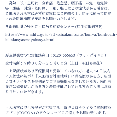
・発熱・咳・息切れ・全身痛、倦怠感、咽頭痛、味覚・嗅覚障
害、頭痛、関節・筋肉痛、下痢、嘔吐などの症状がある場合は、
ご来場される前に必ず相談窓口にご連絡の上、指示に従って指定
された医療機関で受診をお願いいたします。
各都道府県の帰国者・接触者相談センター(厚生労働省HP)
https://www.mhlw.go.jp/stf/seisakunitsuite/bunya/kenkou_ir
kikokusyasessyokusya.html
厚生労働省の電話相談窓口：0120-565653（フリーダイヤル）
受付時間：９時００分～２１時００分（土日・祝日も実施）
・上記症状があり医療機関を受診していない方、過去 14 日以内
に入管法に基づく『入国拒否対象地域』に滞在歴のある方、新型
コロナウイルス陽性判定で自宅待機指示をされている方、陽性者
並びに感染疑いがある方と濃厚接触されている方のご入場はお断
りさせていただきます。
・入場前に厚生労働省が推奨する、新型コロナウイルス接触確認
アプリ(COCOA)のダウンロードのご協力をお願い致します。