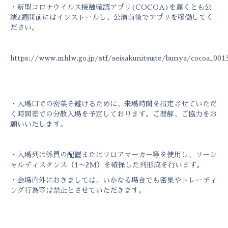
・新型コロナウイルス接触確認アプリ(COCOA)を遅くとも公
演2週間前にはインストールし、公演前後でアプリを稼働してく
ださい。
https://www.mhlw.go.jp/stf/seisakunitsuite/bunya/cocoa_001
・入場口での密集を避けるために、来場時間を指定させていただ
く時間差での分散入場を予定しております。ご理解、ご協力をお
願いいたします。
・入場列は係員の配置またはフロアマーカー等を使用し、ソーシ
ャルディスタンス（1～2M）を確保した列形成を行います。
・会場内外におきましては、いかなる場合でも密集やトレーディ
ング行為等は禁止とさせていただきます。