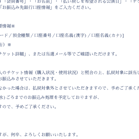
ず「会員番号」・「お名前」・「払い戻しを希望される公演日」・「チケ
「お振込み先銀行口座情報」をご入力ください。
要情報※
ード／預金種類／口座番号／口座名義(漢字)／口座名義(カナ)]
桁）※
チケット詳細」、または当選メール等でご確認いただけます。
入のチケット情報（購入状況・使用状況）と照合の上、払戻対象に該当
お振込みさせていただきます。
なかった場合は、払戻対象外とさせていただきますので、予めご了承く
(水)ごろまでのお振込み処理を予定しておりますが、
すので、予めご了承ください。
すが、何卒、よろしくお願いいたします。