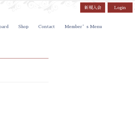
新規入会
Login
oard
Shop
Contact
Member’s Menu