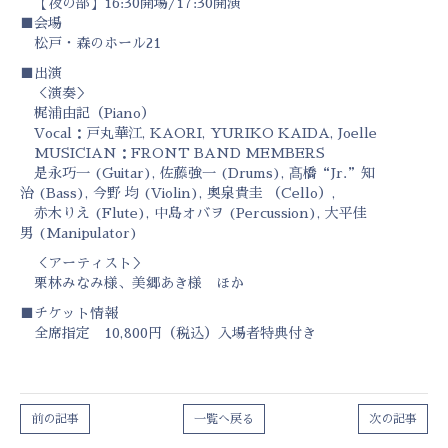
【夜の部】16:30開場/17:30開演
■会場
松戸・森のホール21
■出演
＜演奏＞
梶浦由記（Piano）
Vocal：戸丸華江, KAORI, YURIKO KAIDA, Joelle
MUSICIAN：FRONT BAND MEMBERS
是永巧一 (Guitar), 佐藤強一 (Drums), 髙橋“Jr.”知
治 (Bass), 今野 均 (Violin), 奥泉貴圭 （Cello）,
赤木りえ (Flute), 中島オバヲ (Percussion), 大平佳
男 (Manipulator)
＜アーティスト＞
栗林みなみ様、美郷あき様 ほか
■チケット情報
全席指定 10,800円（税込）入場者特典付き
前の記事
一覧へ戻る
次の記事