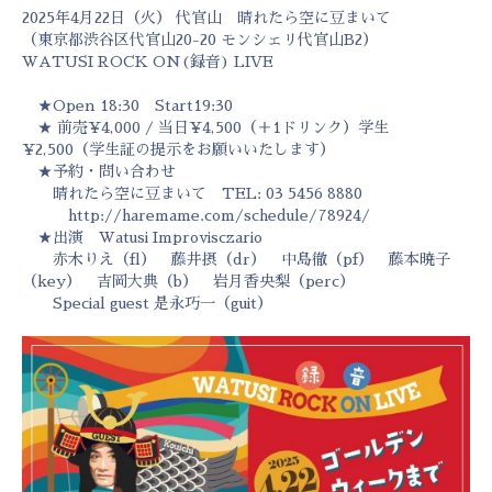
2025年4月22日（火） 代官山 晴れたら空に豆まいて
（東京都渋谷区代官山20-20 モンシェリ代官山B2）
WATUSI ROCK ON(録音) LIVE
★Open 18:30 Start19:30
★ 前売¥4,000 / 当日¥4,500（＋1ドリンク）学生
¥2,500（学生証の提示をお願いいたします）
★予約・問い合わせ
晴れたら空に豆まいて TEL: 03 5456 8880
http://haremame.com/schedule/78924/
★出演 Watusi Improvisczario
赤木りえ（fl） 藤井摂（dr） 中島徹（pf） 藤本暁子
（key） 吉岡大典（b） 岩月香央梨（perc）
Special guest 是永巧一（guit）