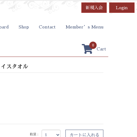
新規入会
Login
oard
Shop
Contact
Member’s Menu
0
Cart
ェイスタオル
）
数量 :