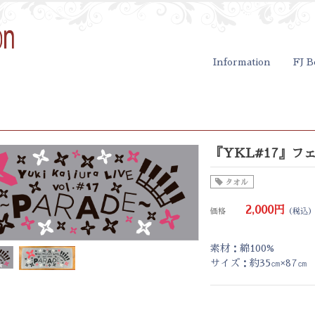
Information
FJ B
『YKL#17』フ
タオル
2,000円
価格
（税込
素材：綿100%
サイズ：約35㎝×87㎝