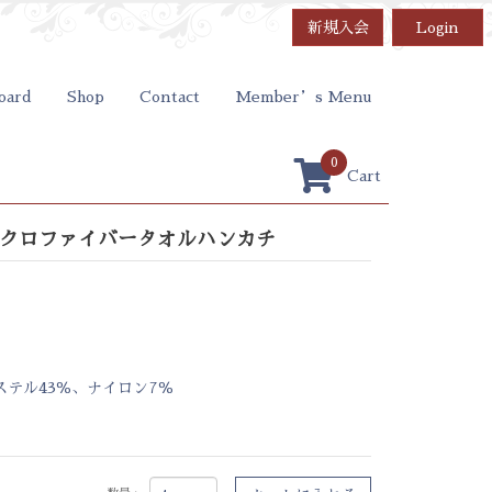
新規入会
Login
oard
Shop
Contact
Member’s Menu
0
Cart
マイクロファイバータオルハンカチ
）
ステル43％、ナイロン7％