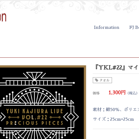
Information
FJ B
『YKL#22』
タオル
1,300円
価格
（税込
素材：綿50％、ポリエ
サイズ：25cm×25cm