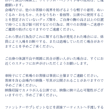
おいて演出の関係上、サイリウム・ペンライト等の使用は、ご遠
慮願います。
会場内では、他のお客様の視界を妨げるような帽子の着用、ぬい
ぐるみ・おもちゃ、大きなうちわ・看板等、公演中に使用するこ
とを想定されていないグッズ類を、ご自身の胸の高さ以上の位置
で持つこと及び振り回すなどの行為は、周りのお客様へご迷惑や
ご鑑賞の妨げになりますのでご遠慮ください。
これら禁止行為及びこれに類する行為が発見された場合には、係
員により入場をお断りする、または退場していただく場合があり
ますことを予めご了承ください。
ご自身の体調不良や周囲に具合が悪い人がいた場合は、すぐにお
近くのスタッフにお声がけいただくようお願いします。
車椅子にてご来場のお客様は事前に主催までご連絡ください。
客席を含む会場内の映像・写真が公開されることがありますので
予めご了承ください。
映像収録でカメラが入る公演では、映像に映り込む可能性がござ
いますので、予めご了承ください。
ファンレターやプレゼントなどを直接アーティストへ手渡しする