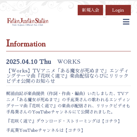
新規入会
Login
I
nformation
2025.04.10 Thu
WORKS
【Works】TVアニメ「ある魔女が死ぬまで」エンディ
ングテーマ曲『花咲く道で』楽曲配信ならびにリリック
ビデオ公開のお知らせ
梶浦由記が楽曲提供（作詞・作曲・編曲）いたしました、TVア
ニメ「ある魔女が死ぬまで」の手嶌葵さんの歌われるエンディン
グテーマ曲『花咲く道で』の楽曲が配信され、リリックビデオも
手島葵さんのYouTubeチャンネルにて公開されました。
『花咲く道で』ダウンロード・ストリーミングは【
コチラ
】
手嶌葵YouTubeチャンネルは【
コチラ
】